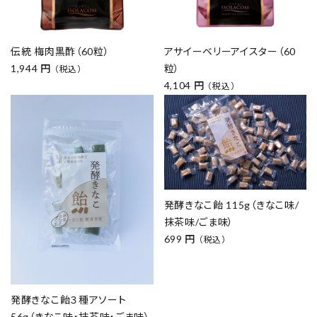
伝統 梅肉黒酢（60粒）
アサイーベリーアイスター（60
1,944 円
粒）
（税込）
4,104 円
（税込）
発酵きなこ飴 115g（きなこ味/
抹茶味/ごま味）
699 円
（税込）
発酵きなこ飴３種アソート
56g（きなこ味・抹茶味・ごま味）