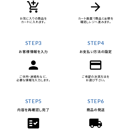
add_shopping_cart
arrow_forward
お気に入りの商品を
カート画面で商品と金額を
カートに入れます。
確認しレジへ進みます。
STEP3
STEP4
お客様情報を入力
お支払い方法の設定
person
credit_card
ご住所・連絡先など、
ご希望の決済方法を
必要な情報を入力します。
お選び下さい。
STEP5
STEP6
内容を再確認し完了
商品の発送
fact_check
local_shipping