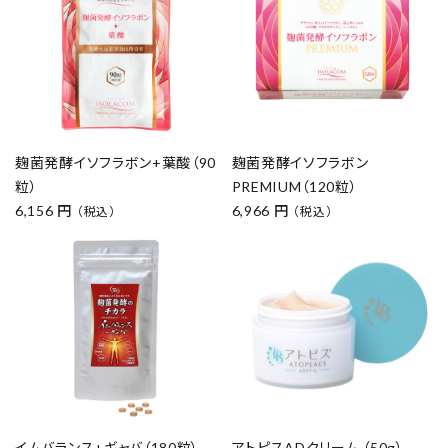
麹菌発酵イソフラボン+葉酸（90
麹菌発酵イソフラボン
粒）
PREMIUM（120粒）
6,156 円
6,966 円
（税込）
（税込）
イムバランス+ギャバ（180粒）
アトピスADクリーム （50g）