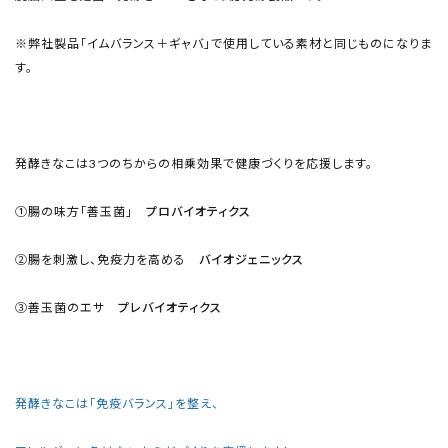
※弊社製品「イムバランス＋ギャバ」で使用している素材と同じものになりま
す。
発酵きなこは3つのちからの相乗効果で健康づくりを応援します。
①腸の味方「善玉菌」
プロバイオティクス
②腸を刺激し、免疫力を高める
バイオジェニックス
③善玉菌のエサ
プレバイオティクス
発酵きなこは「免疫バランス」を整え、