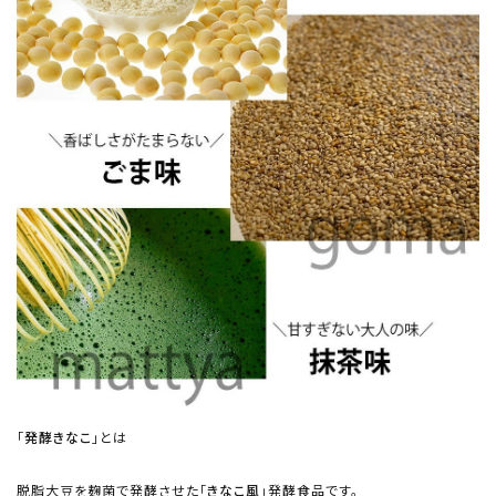
「
発酵きなこ
」とは
脱脂大豆を麹菌で発酵させた「
きなこ風
」発酵食品です。