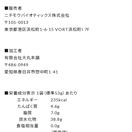
■販売者
ニチモウバイオティックス株式会社
〒105-0013
東京都港区浜松町1-6-15 VORT浜松町I 7F
■加工者
有限会社大丸本舗
〒486-0949
愛知県春日井市惣中町1-41
■栄養成分表示 1袋（標準53g）あたり
エネルギー
235kcal
たんぱく質
4.6g
脂質
7.0g
炭水化物
38.8g
食塩相当量
0.0g