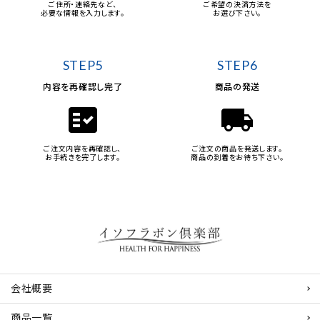
ご住所・連絡先など、
ご希望の決済方法を
必要な情報を入力します。
お選び下さい。
STEP5
STEP6
内容を再確認し完了
商品の発送
fact_check
local_shipping
ご注文内容を再確認し、
ご注文の商品を発送します。
お手続きを完了します。
商品の到着をお待ち下さい。
会社概要
商品一覧