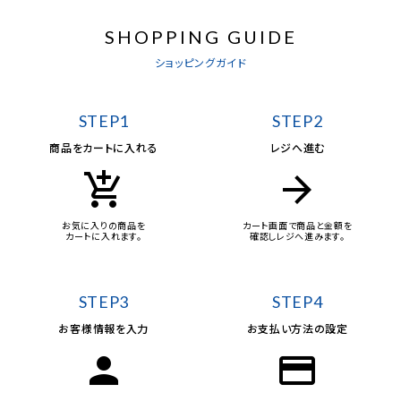
SHOPPING GUIDE
ショッピングガイド
STEP1
STEP2
商品をカートに入れる
レジへ進む
add_shopping_cart
arrow_forward
お気に入りの商品を
カート画面で商品と金額を
カートに入れます。
確認しレジへ進みます。
STEP3
STEP4
お客様情報を入力
お支払い方法の設定
person
credit_card