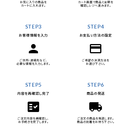
お気に入りの商品を
カート画面で商品と金額を
カートに入れます。
確認しレジへ進みます。
STEP3
STEP4
お客様情報を入力
お支払い方法の設定
person
credit_card
ご住所・連絡先など、
ご希望の決済方法を
必要な情報を入力します。
お選び下さい。
STEP5
STEP6
内容を再確認し完了
商品の発送
fact_check
local_shipping
ご注文内容を再確認し、
ご注文の商品を発送します。
お手続きを完了します。
商品の到着をお待ち下さい。