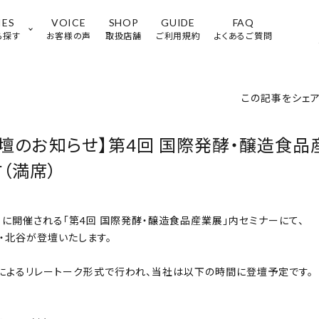
IES
VOICE
SHOP
GUIDE
FAQ
ら探す
お客様の声
取扱店舗
ご利用規約
よくあるご質問
この記事をシェ
壇のお知らせ】第4回 国際発酵・醸造食
（満席）
性特有のバランスが
栄養バランスが
（水）に開催される「第4回 国際発酵・醸造食品産業展」内セミナーにて、
気になる
気になる
・北谷が登壇いたします。
によるリレートーク形式で行われ、当社は以下
の時間に登壇予定です。