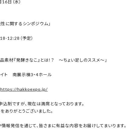
月16日（水）
能性に関するシンポジウム」
娠を希望する女性の
毎日スッキリ過ごしたい
ベース作りに
男性に
8-12:28（予定）
品素材『発酵きなこ』とは！？ ～ちょい足しのススメ～」
イト 南展示棟3・4ホール
：
https://hakkoexpo.jp
/
申込制ですが、現在は満席となっております。
をありがとうございました。
や情報発信を通じて、皆さまに有益な内容をお
届けしてまいります。