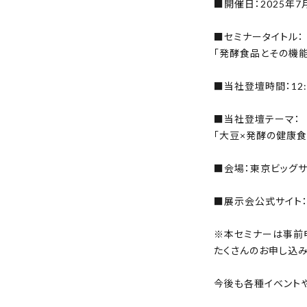
■開催日：2025年7
ご利用規約
■セミナータイトル：
「発酵食品とその機
妊
プライバシーポリシー
■当社登壇時間：12:1
特定商取引法表示
■当社登壇テーマ：
「大豆×発酵の健康食
お問い合わせ
■会場：東京ビッグサ
■展示会公式サイト
※本セミナーは事前
たくさんのお申し込み
今後も各種イベント