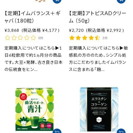
【定期】イムバランス＋ギ
【定期】アトピスADクリー
ャバ（180粒）
ム （50g）
¥3,868
(税込価格
¥4,177
)
¥2,720
(税込価格
¥2,992
)
0件
3件
定期購入についてはこちら▶1
定期購入についてはこちら▶敏
日6粒飲用で約1ヵ月分の商品
感肌の方ののため、シンプル処
です。大豆×発酵、古き良き日本
方にこだわりましたイムバラン
の伝統食をヒン...
スに含まれる「麹...