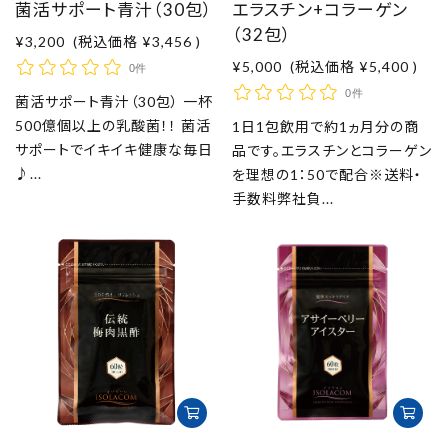
菌活サポート青汁（30包）
エラスチン+コラーゲン
（32包）
¥3,200
(税込価格
¥3,456
)
¥5,000
(税込価格
¥5,400
)
0件
0件
菌活サポート青汁（30包） 一杯
500億個以上の乳酸菌！！ 菌活
1日1包飲用で約1ヵ月分の商
サポートでイキイキ健康な毎日
品です。エラスチンとコラーゲン
♪...
を理想の1：50で配合※送料・
手数料弊社負...