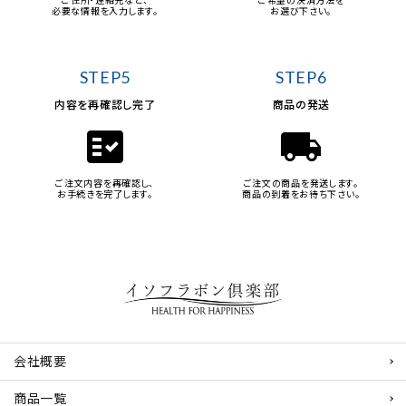
ご住所・連絡先など、
ご希望の決済方法を
必要な情報を入力します。
お選び下さい。
STEP5
STEP6
内容を再確認し完了
商品の発送
fact_check
local_shipping
ご注文内容を再確認し、
ご注文の商品を発送します。
お手続きを完了します。
商品の到着をお待ち下さい。
会社概要
商品一覧