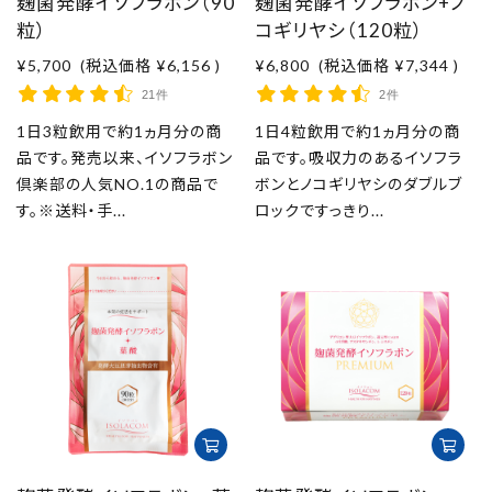
麹菌発酵イソフラボン（90
麹菌発酵イソフラボン+ノ
取扱店舗
粒）
コギリヤシ（120粒）
¥5,700
(税込価格
¥6,156
)
¥6,800
(税込価格
¥7,344
)
ご利用規約
21件
2件
プライバシーポリシー
1日3粒飲用で約1ヵ月分の商
1日4粒飲用で約1ヵ月分の商
品です。発売以来、イソフラボン
品です。吸収力のあるイソフラ
倶楽部の人気NO.1の商品で
ボンとノコギリヤシのダブルブ
特定商取引法表示
す。※送料・手...
ロックですっきり...
お問い合わせ