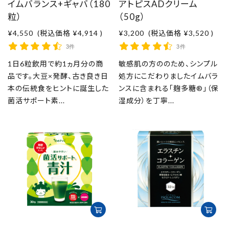
イムバランス+ギャバ（180
アトピスADクリーム
粒）
（50g）
¥4,550
(税込価格
¥4,914
)
¥3,200
(税込価格
¥3,520
)
3件
3件
1日6粒飲用で約1ヵ月分の商
敏感肌の方ののため、シンプル
品です。大豆×発酵、古き良き日
処方にこだわりましたイムバラ
本の伝統食をヒントに誕生した
ンスに含まれる「麹多糖®」（保
菌活サポート素...
湿成分）を丁寧...