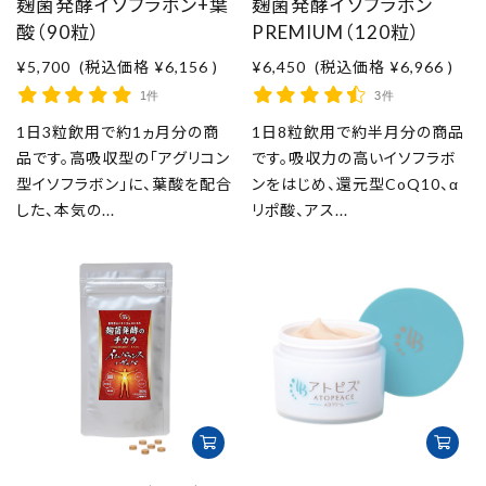
麹菌発酵イソフラボン+葉
麹菌発酵イソフラボン
酸（90粒）
PREMIUM（120粒）
¥5,700
(税込価格
¥6,156
)
¥6,450
(税込価格
¥6,966
)
1件
3件
1日3粒飲用で約1ヵ月分の商
1日8粒飲用で約半月分の商品
品です。高吸収型の「アグリコン
です。吸収力の高いイソフラボ
型イソフラボン」に、葉酸を配合
ンをはじめ、還元型CoQ10、α
した、本気の...
リポ酸、アス...