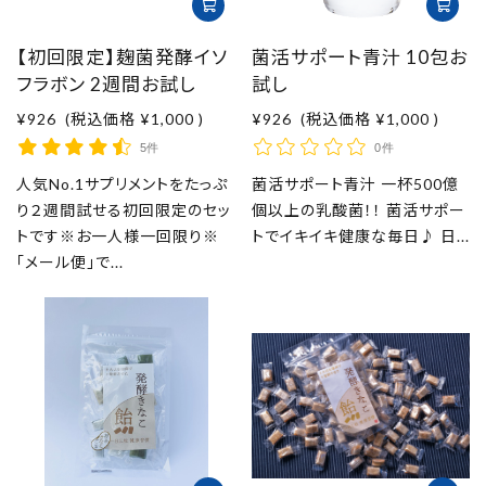
【初回限定】麹菌発酵イソ
菌活サポート青汁 10包お
フラボン 2週間お試し
試し
¥926
(税込価格
¥1,000
)
¥926
(税込価格
¥1,000
)
5件
0件
人気No.1サプリメントをたっぷ
菌活サポート青汁 一杯500億
り２週間試せる初回限定のセッ
個以上の乳酸菌！！ 菌活サポー
トです※お一人様一回限り※
トでイキイキ健康な毎日♪ 日...
「メール便」で...