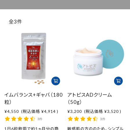
取扱店舗
ご利用規約
全3件
プライバシーポリシー
特定商取引法表示
お問い合わせ
イムバランス+ギャバ（180
アトピスADクリーム
粒）
（50g）
¥4,550
(税込価格
¥4,914
)
¥3,200
(税込価格
¥3,520
)
3件
3件
1日6粒飲用で約1ヵ月分の商
敏感肌の方ののため、シンプル