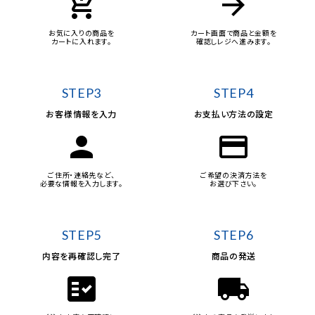
add_shopping_cart
arrow_forward
お気に入りの商品を
カート画面で商品と金額を
カートに入れます。
確認しレジへ進みます。
STEP3
STEP4
お客様情報を入力
お支払い方法の設定
person
credit_card
ご住所・連絡先など、
ご希望の決済方法を
必要な情報を入力します。
お選び下さい。
STEP5
STEP6
内容を再確認し完了
商品の発送
fact_check
local_shipping