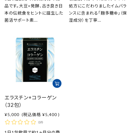
品です。大豆×発酵、古き良き日
処方にこだわりましたイムバラ
本の伝統食をヒントに誕生した
ンスに含まれる「麹多糖®」（保
菌活サポート素...
湿成分）を丁寧...
エラスチン+コラーゲン
（32包）
¥5,000
(税込価格
¥5,400
)
0件
1日1包飲用で約1ヵ月分の商