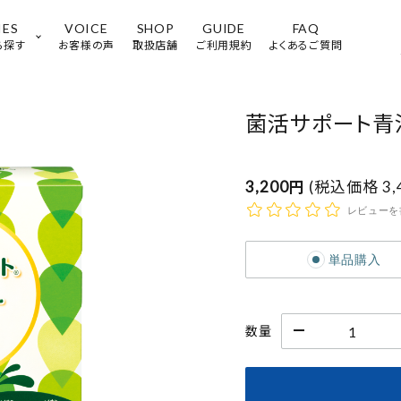
IES
VOICE
SHOP
GUIDE
FAQ
ら探す
お客様の声
取扱店舗
ご利用規約
よくあるご質問
菌活サポート青汁
3,200円
(税込価格
3
レビューを
単品購入
性特有のバランスが
栄養バランスが
気になる
気になる
数量