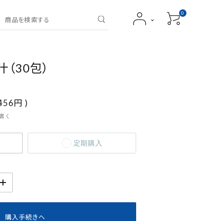
0
（30包）
,456円
)
書く
定期購入
若々しさを
肌のお悩みを
維持したい
改善したい
購入手続きへ