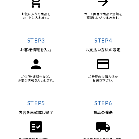
add_shopping_cart
arrow_forward
お気に入りの商品を
カート画面で商品と金額を
カートに入れます。
確認しレジへ進みます。
STEP3
STEP4
お客様情報を入力
お支払い方法の設定
person
credit_card
ご住所・連絡先など、
ご希望の決済方法を
必要な情報を入力します。
お選び下さい。
STEP5
STEP6
内容を再確認し完了
商品の発送
fact_check
local_shipping