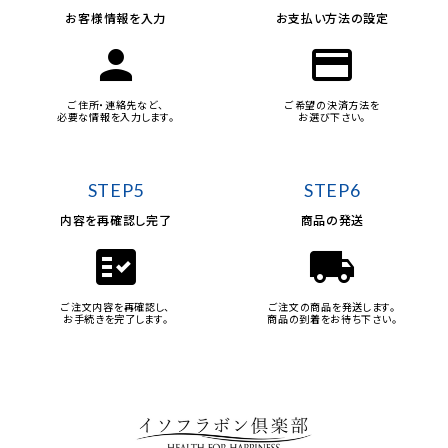
お客様情報を入力
お支払い方法の設定
person
credit_card
ご住所・連絡先など、
ご希望の決済方法を
必要な情報を入力します。
お選び下さい。
STEP5
STEP6
内容を再確認し完了
商品の発送
fact_check
local_shipping
ご注文内容を再確認し、
ご注文の商品を発送します。
お手続きを完了します。
商品の到着をお待ち下さい。