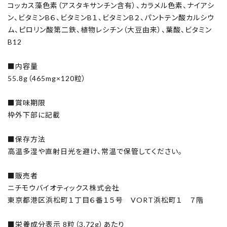
コッカス藻色素（アスタキサンチン含有）、カラメル色素、ナイアシ
ン、ビタミンB６、ビタミンB１、ビタミンB２、パントテン酸カルシウ
ム、ピロリン酸第二鉄、植物レシチン（大豆由来）、葉酸、ビタミン
B12
■内容量
55.8g（465mg×120粒）
■賞味期限
枠外下部に記載
■保存方法
高温多湿や直射日光を避け、常温で保管してください。
■販売者
ニチモウバイオティックス株式会社
東京都港区浜松町１丁目６番１５号 VORT浜松町１ ７階
■栄養成分表示 8粒（3.72g）あたり