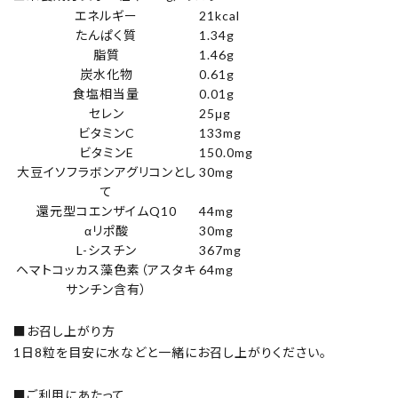
エネルギー
21kcal
たんぱく質
1.34g
脂質
1.46g
炭水化物
0.61g
食塩相当量
0.01g
セレン
25μg
ビタミンC
133mg
ビタミンE
150.0mg
大豆イソフラボンアグリコンとし
30mg
て
還元型コエンザイムQ10
44mg
αリポ酸
30mg
L-シスチン
367mg
ヘマトコッカス藻色素（アスタキ
64mg
サンチン含有）
■お召し上がり方
1日8粒を目安に水などと一緒にお召し上がりください。
■ご利用にあたって