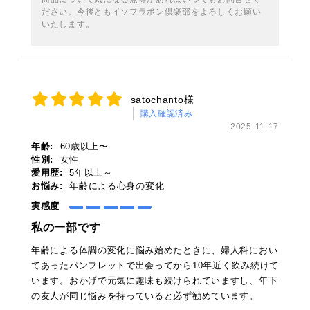
ださい。今後ともイソフラボン倶楽部をよろしくお願い
いたします。
satochanto様
購入確認済み
2025-11-17
年齢:
60歳以上〜
性別:
女性
愛用歴:
5年以上～
お悩み:
年齢による心身の変化
実感度
私の一部です
年齢による体調の変化に悩み始めたときに、婦人科におい
てあったパンフレットで出会ってから10年近く飲み続けて
います。おかげで元気に趣味も続けられていますし、年下
の友人が同じ悩みを持っていると必ず勧めています。