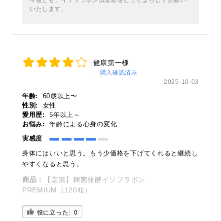
今後とも、イソフラボン倶楽部をどうぞよろしくお願い
いたします。
健康第一様
購入確認済み
2025-10-03
年齢:
60歳以上〜
性別:
女性
愛用歴:
5年以上～
お悩み:
年齢による心身の変化
実感度
身体にはいいと思う。もう少価格を下げてくれると継続し
やすくなると思う。
商品：
【定期】麹菌発酵イソフラボン
PREMIUM（120粒）
役に立った
0