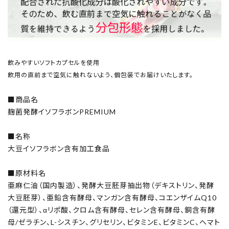
飲みやすいソフトカプセルを使用
飲用の直前まで空気に触れないよう、個包装でお届けいたします。
■商品名
麹菌発酵イソフラボンPREMIUM
■名称
大豆イソフラボン含有加工食品
■原材料名
亜麻仁油（国内製造）、発酵大豆胚芽抽出物（デキストリン、発酵
大豆胚芽）、亜鉛含有酵母、マンガン含有酵母、コエンザイムQ10
（還元型）、αリポ酸、クロム含有酵母、セレン含有酵母、銅含有酵
母/ゼラチン、L-シスチン、グリセリン、ビタミンE、ビタミンC、ヘマト