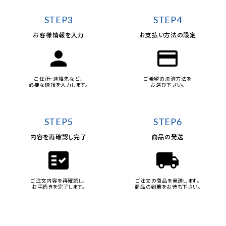
STEP3
STEP4
お客様情報を入力
お支払い方法の設定
person
credit_card
ご住所・連絡先など、
ご希望の決済方法を
必要な情報を入力します。
お選び下さい。
STEP5
STEP6
内容を再確認し完了
商品の発送
fact_check
local_shipping
ご注文内容を再確認し、
ご注文の商品を発送します。
お手続きを完了します。
商品の到着をお待ち下さい。