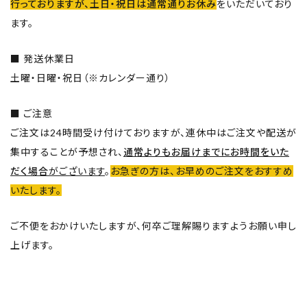
行っておりますが、土日・祝日は通常通りお休み
をいただいており
取扱店舗
ます。
ご利用規約
■ 発送休業日
土曜・日曜・祝日（※カレンダー通り）
プライバシーポリシー
■ ご注意
特定商取引法表示
ご注文は24時間受け付けておりますが、連休中はご注文や配送が
お問い合わせ
集中することが予想され、
通常よりもお届けまでにお時間をいた
だく場合
がございます
。
お急ぎの方は、お早めのご注文をおすすめ
いたします。
ご不便をおかけいたしますが、何卒ご理解賜りますようお願い申し
上げます。