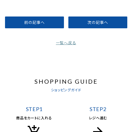
前の記事へ
次の記事へ
一覧へ戻る
SHOPPING GUIDE
ショッピングガイド
STEP1
STEP2
商品をカートに入れる
レジへ進む
add_shopping_cart
arrow_forward