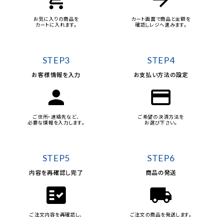
お気に入りの商品を
カート画面で商品と金額を
カートに入れます。
確認しレジへ進みます。
STEP3
STEP4
お客様情報を入力
お支払い方法の設定
person
credit_card
ご住所・連絡先など、
ご希望の決済方法を
必要な情報を入力します。
お選び下さい。
STEP5
STEP6
内容を再確認し完了
商品の発送
fact_check
local_shipping
ご注文内容を再確認し、
ご注文の商品を発送します。