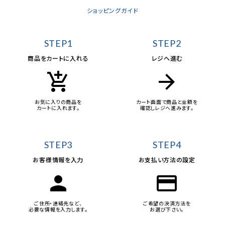
ショッピングガイド
STEP1
STEP2
商品をカートに入れる
レジへ進む
add_shopping_cart
arrow_forward
お気に入りの商品を
カート画面で商品と金額を
カートに入れます。
確認しレジへ進みます。
STEP3
STEP4
お客様情報を入力
お支払い方法の設定
person
credit_card
ご住所・連絡先など、
ご希望の決済方法を
必要な情報を入力します。
お選び下さい。