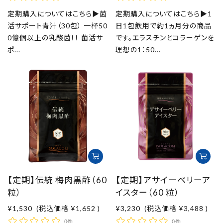
定期購入についてはこちら▶菌
定期購入についてはこちら▶1
活サポート青汁（30包） 一杯50
日1包飲用で約1ヵ月分の商品
0億個以上の乳酸菌！！ 菌活サ
です。エラスチンとコラーゲンを
ポ...
理想の1：50...
【定期】伝統 梅肉黒酢（60
【定期】アサイーベリーア
粒）
イスター（60 粒）
¥1,530
(税込価格
¥1,652
)
¥3,230
(税込価格
¥3,488
)
0件
0件