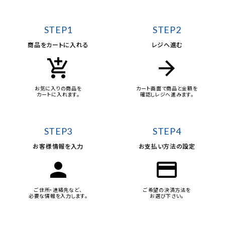
STEP1
STEP2
商品をカートに入れる
レジへ進む
add_shopping_cart
arrow_forward
お気に入りの商品を
カート画面で商品と金額を
カートに入れます。
確認しレジへ進みます。
STEP3
STEP4
お客様情報を入力
お支払い方法の設定
person
credit_card
ご住所・連絡先など、
ご希望の決済方法を
必要な情報を入力します。
お選び下さい。