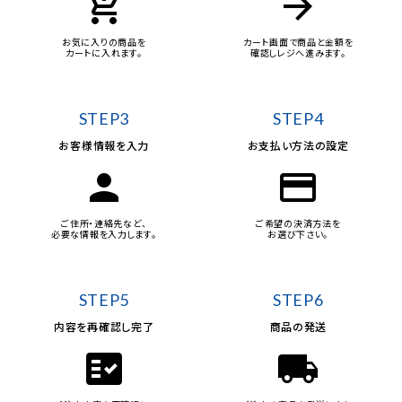
add_shopping_cart
arrow_forward
お気に入りの商品を
カート画面で商品と金額を
カートに入れます。
確認しレジへ進みます。
STEP3
STEP4
お客様情報を入力
お支払い方法の設定
person
credit_card
ご住所・連絡先など、
ご希望の決済方法を
必要な情報を入力します。
お選び下さい。
STEP5
STEP6
内容を再確認し完了
商品の発送
fact_check
local_shipping