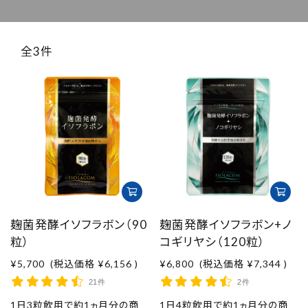
取扱店舗
ご利用規約
全3件
プライバシーポリシー
特定商取引法表示
お問い合わせ
麹菌発酵イソフラボン（90
麹菌発酵イソフラボン+ノ
粒）
コギリヤシ（120粒）
¥5,700
(税込価格
¥6,156
)
¥6,800
(税込価格
¥7,344
)
21件
2件
1日3粒飲用で約1ヵ月分の商
1日4粒飲用で約1ヵ月分の商