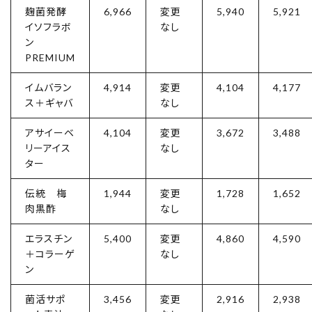
麹菌発酵
6,966
変更
5,940
5,921
イソフラボ
なし
ン
PREMIUM
イムバラン
4,914
変更
4,104
4,177
ス＋ギャバ
なし
アサイーベ
4,104
変更
3,672
3,488
リーアイス
なし
ター
伝統 梅
1,944
変更
1,728
1,652
肉黒酢
なし
エラスチン
5,400
変更
4,860
4,590
＋コラーゲ
なし
ン
菌活サポ
3,456
変更
2,916
2,938