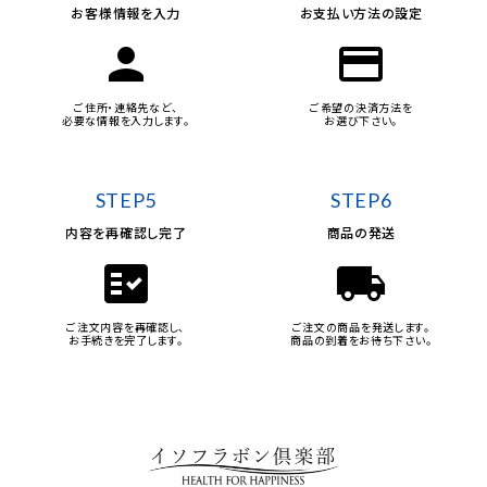
お客様情報を入力
お支払い方法の設定
person
credit_card
ご住所・連絡先など、
ご希望の決済方法を
必要な情報を入力します。
お選び下さい。
STEP5
STEP6
内容を再確認し完了
商品の発送
fact_check
local_shipping
ご注文内容を再確認し、
ご注文の商品を発送します。
お手続きを完了します。
商品の到着をお待ち下さい。